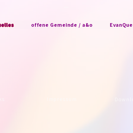
...
uelles
offene Gemeinde / a&o
EvanQuee
ks
Impressum
Downl