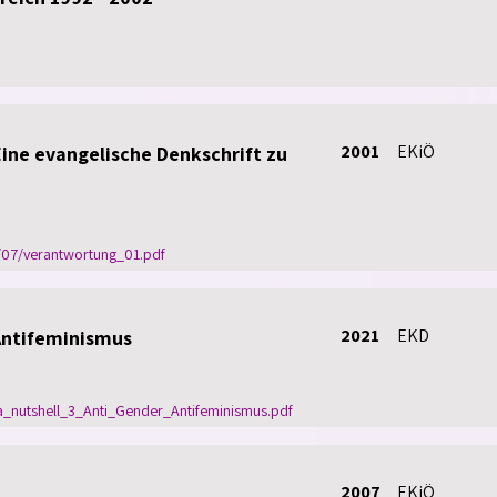
2001
EKiÖ
ine evangelische Denkschrift zu
/07/verantwortung_01.pdf
2021
EKD
Antifeminismus
_nutshell_3_Anti_Gender_Antifeminismus.pdf
2007
EKiÖ