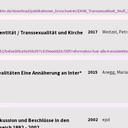
t/ekhn.de/download/publikationen_broschueren/EKHN_Transsexualitaet_3Aufl
2017
Weitzel, Petr
entität / Transsexualität und Kirche
52/befae36ba9e306d97c839eeddd3c55ff/reformation-fuer-alle-transidentitaet
2015
Anegg, Maria
alitäten Eine Annäherung an Inter*
2002
epd
kussion und Beschlüsse in den
reich 1992 - 2002