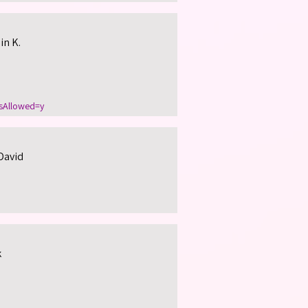
in K.
sAllowed=y
David
k