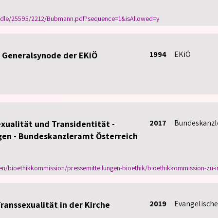
ndle/25595/2212/Bubmann.pdf?sequence=1&isAllowed=y
1994
EKiÖ
r Generalsynode der EKiÖ
2017
Bundeskanzl
xualität und Transidentität -
gen - Bundeskanzleramt Österreich
/bioethikkommission/pressemitteilungen-bioethik/bioethikkommission-zu-inte
2019
Evangelische
ranssexualität in der Kirche