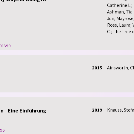
Catherine L.; 
Ashman, Tia-
Jun; Mayrose,
Ross, Laura; 
C.; The Tree 
1001899
2015
Ainsworth, Cl
2019
Knauss, Stef
n - Eine Einführung
496