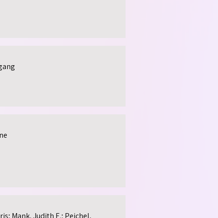
fgang
ne
is; Mank, Judith E.; Peichel,