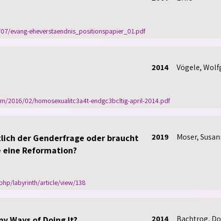
/07/evang-eheverstaendnis_positionspapier_01.pdf
2014
Vögele, Wol
com/2016/02/homosexualitc3a4t-endgc3bcltig-april-2014.pdf
2019
Moser, Susan
tlich der Genderfrage oder braucht
e eine Reformation?
php/labyrinth/article/view/138
2014
Bachtrog, Dor
y Ways of Doing It?