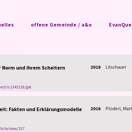
...
uelles
offene Gemeinde / a&o
EvanQuee
2018
Litschauer
r Norm und ihrem Scheitern
bject/o:1345118/get
2016
Plöderl, Mar
eit: Fakten und Erklärungsmodelle
rticle/view/257