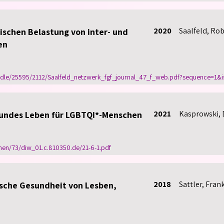
2020
Saalfeld, Rob
hischen Belastung von inter- und
en
dle/25595/2112/Saalfeld_netzwerk_fgf_journal_47_f_web.pdf?sequence=1&i
2021
Kasprowski, 
sundes Leben für LGBTQI*-Menschen
nen/73/diw_01.c.810350.de/21-6-1.pdf
2018
Sattler, Fran
ische Gesundheit von Lesben,