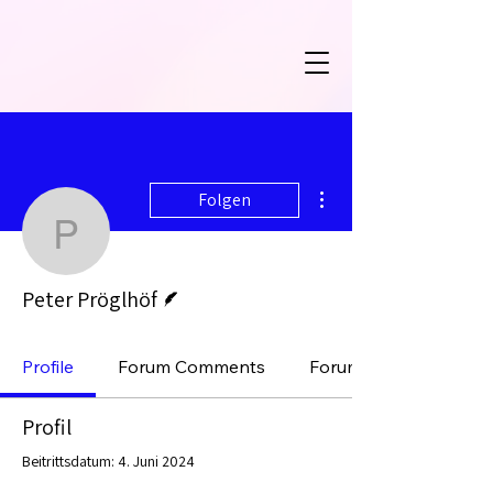
Weitere Optionen
Folgen
Peter Pröglhöf
Autor
Peter Pröglhöf
Profile
Forum Comments
Forum Posts
Profil
Beitrittsdatum: 4. Juni 2024