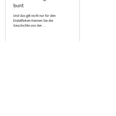
bunt
Und das gilt nicht nur für den
Distelfinken Kennen Sie die
Geschichte von der
Erschaffung des Distelfinken
(auch Stieglitz genannt)? Die...
35
0
3
Intern
Links
Impressum
Downloads